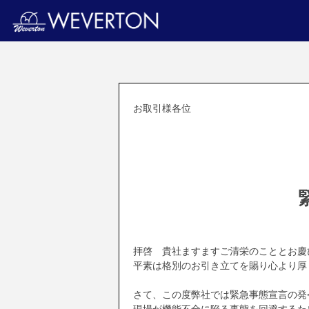
お取引様各位
拝啓 貴社ますますご清栄のこととお慶
平素は格別のお引き立てを賜り心より厚
さて、この度弊社では緊急事態宣言の発
現場が機能不全に陥る事態を回避するた