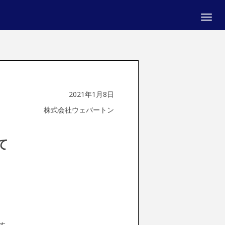
Toggle
naviga
2021年1月8日
株式会社ウェバートン
て
す。